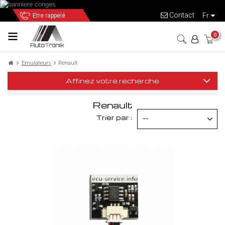
Contact
fr
Etre rappelé
0
Emulateurs
Renault
Affinez votre recherche
Renault
Trier par :
--