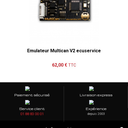
Emulateur Multican V2 ecuservice
Ajouter au panier
Détails
62,00 €
TTC
Paiement sécurisé
Livraison express
Service client
Expérience
01 88 83 00 01
depuis 2003