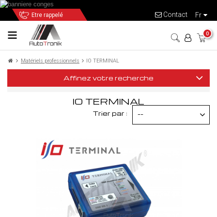
Contact
fr
Etre rappelé
0
Matériels professionnels
IO TERMINAL
Affinez votre recherche
IO TERMINAL
Trier par :
--