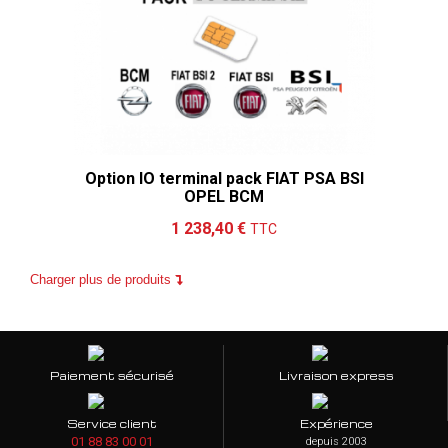
Option IO terminal pack FIAT PSA BSI
OPEL BCM
Ajouter au panier
Détails
1 238,40 €
TTC
Charger plus de produits
Paiement sécurisé
Livraison express
Service client
Expérience
01 88 83 00 01
depuis 2003