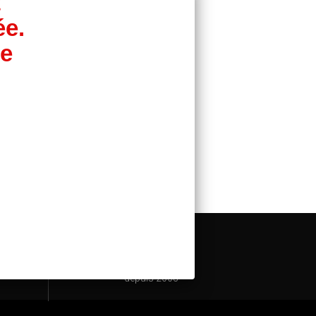
t
ée.
ée
Expérience
depuis 2003