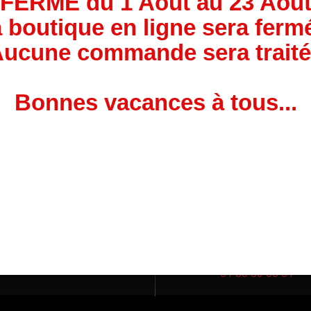
FERM
É
du 1 Août au 23 Aoû
 boutique en ligne sera ferm
ucune commande sera trait
Bonnes vacances à tous...
ogrammation moteur Alfa
o, 1.4 T-jet - 170HP, 170
uter au panier
ch - 250 Nm
Détails
630,00 €
TTC
ivraison express
Service client
01 88 83 00 01