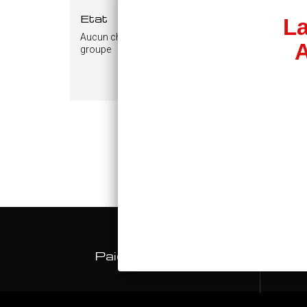
Etat
La
Aucun choix disponible pour ce
A
groupe
Repr
Rome
Ajo
Paiement sécurisé
L