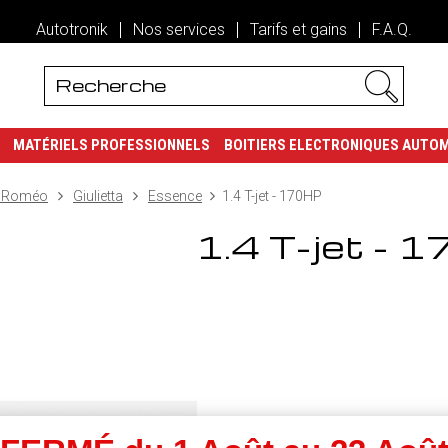
Autotronik
Nos services
Tarifs et gains
F.A.Q.
MATÉRIELS PROFESSIONNELS
BOITIERS ELECTRONIQUES AUTO
a Roméo
Giulietta
Essence
1.4 T-jet - 170HP
1.4 T-jet - 