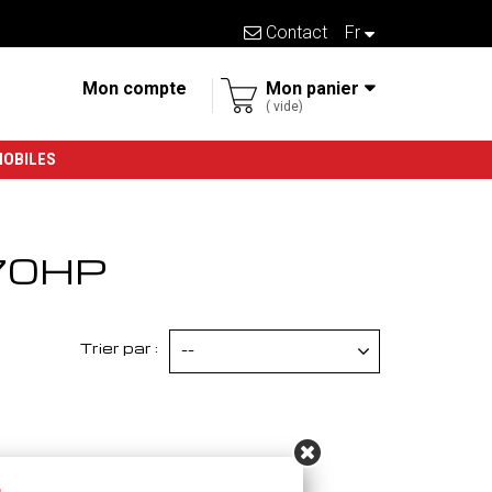
Contact
fr
Mon compte
Mon panier
vide
MOBILES
170HP
Trier par :
--