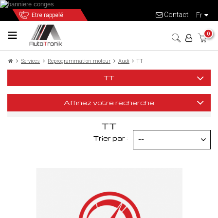
Contact
fr
Etre rappelé
0
Services
Reprogrammation moteur
Audi
TT
TT
Affinez votre recherche
TT
Trier par :
--