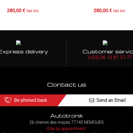
Add to cart
More
Add to cart
Mo
280,00 €
280,00 €
tax inc.
tax inc.
Express delivery
Customer servi
(+33) 06 12 81 37 77
Contact us
Be phoned back
Send an Email
Autotronik
26 chemin des mazes 77140 NEMOURS
Only by appointment: