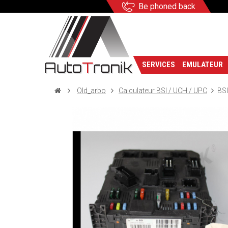
Be phoned back
SERVICES
EMULATEUR
Old_arbo
Calculateur BSI / UCH / UPC
BSI