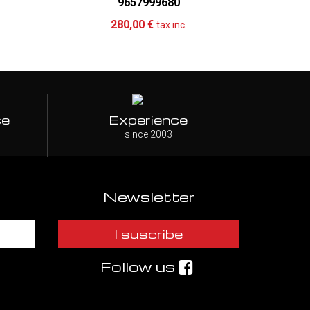
9657999680
re
Add to cart
More
Ad
280,00 €
tax inc.
ce
Experience
since 2003
Newsletter
I suscribe
Follow us