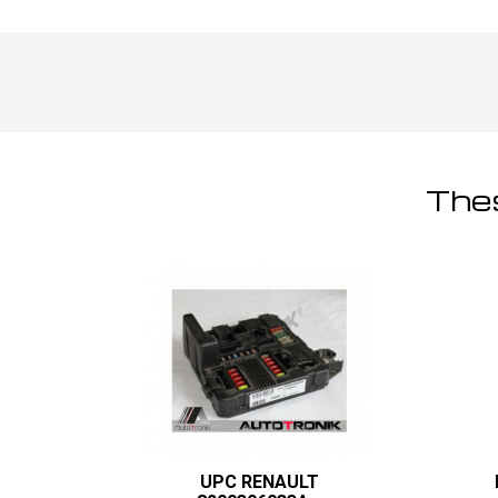
Thes
UPC RENAULT