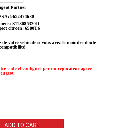
ugeot Partner
PSA: 9652474680
emens:
S118085320D
geot citroen: 6580T6
 de votre véhicule si vous avez le moindre doute
compatibilité
être codé et configuré par un réparateur agrée
eugeot
ADD TO CART