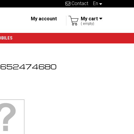
Contact
en
My account
My cart
empty
OBILES
r 9652474680