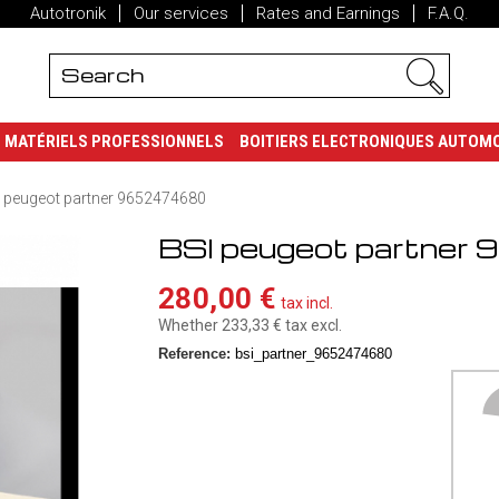
Autotronik
Our services
Rates and Earnings
F.A.Q.
MATÉRIELS PROFESSIONNELS
BOITIERS ELECTRONIQUES AUTOM
 peugeot partner 9652474680
BSI peugeot partne
280,00 €
tax incl.
Whether 233,33 €
tax excl.
Reference:
bsi_partner_9652474680