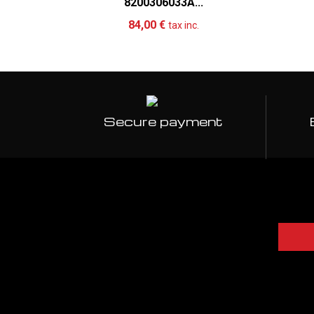
8200306033A...
Add to cart
More
84,00 €
tax inc.
Secure payment