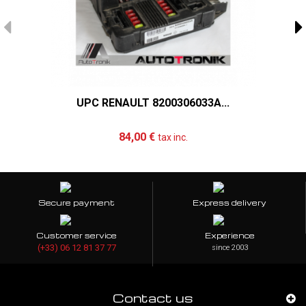
UPC RENAULT 8200306033A...
Add to cart
More
84,00 €
tax inc.
Secure payment
Express delivery
Customer service
Experience
(+33) 06 12 81 37 77
since 2003
Contact us