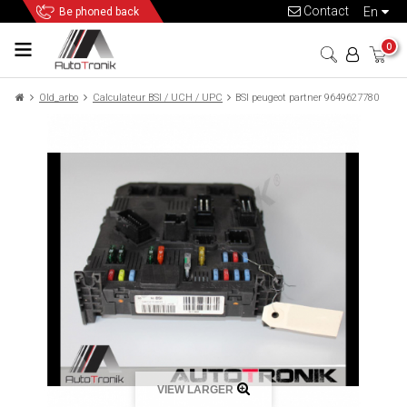
Contact
en
Be phoned back
0
Old_arbo
Calculateur BSI / UCH / UPC
BSI peugeot partner 9649627780
VIEW LARGER