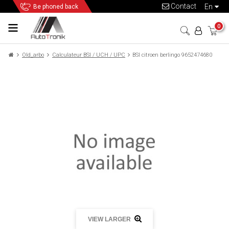
Contact
en
Be phoned back
0
Old_arbo
Calculateur BSI / UCH / UPC
BSI citroen berlingo 9652474680
VIEW LARGER