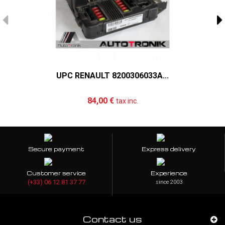
UPC RENAULT 8200306033A...
Add to cart
More
84,00 €
tax inc.
Secure payment
Express delivery
Customer service
Experience
(+33) 06 12 81 37 77
since 2003
Contact us