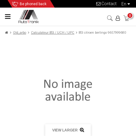
Contact
en
Be phoned back
0
Old_arbo
Calculateur BSI / UCH / UPC
BSI citroen berlingo 9657999680
VIEW LARGER