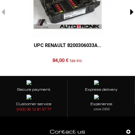
UPC RENAULT 8200306033A...
Add to cart
More
84,00 €
tax inc.
Secure payment
Express delivery
Customer service
Experience
(+33) 06 12 81 37 77
since 2003
Contact us