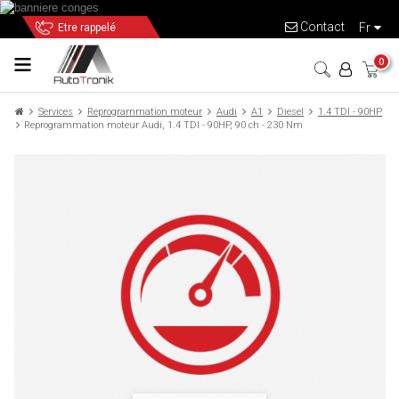
Contact
fr
Etre rappelé
0
Services
Reprogrammation moteur
Audi
A1
Diesel
1.4 TDI - 90HP
Reprogrammation moteur Audi, 1.4 TDI - 90HP, 90 ch - 230 Nm