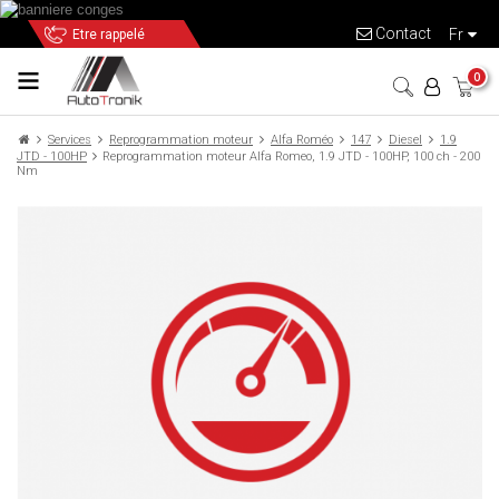
Contact
fr
Etre rappelé
0
Services
Reprogrammation moteur
Alfa Roméo
147
Diesel
1.9
JTD - 100HP
Reprogrammation moteur Alfa Romeo, 1.9 JTD - 100HP, 100 ch - 200
Nm