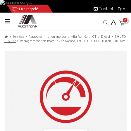
Contact
fr
Etre rappelé
0
Services
Reprogrammation moteur
Alfa Roméo
GT
Diesel
1.9 JTD
- 150HP
Reprogrammation moteur Alfa Romeo, 1.9 JTD - 150HP, 150 ch - 310 Nm