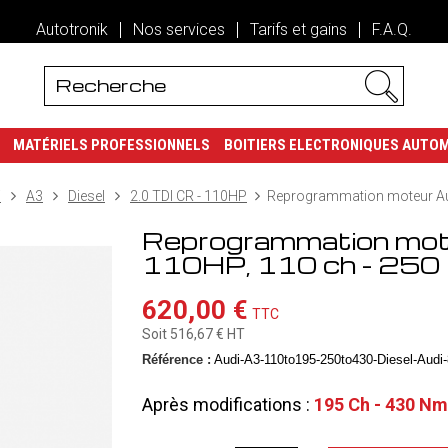
Autotronik
Nos services
Tarifs et gains
F.A.Q.
MATÉRIELS PROFESSIONNELS
BOITIERS ELECTRONIQUES AUTO
i
A3
Diesel
2.0 TDI CR - 110HP
Reprogrammation moteur Audi
Reprogrammation moteu
110HP, 110 ch - 25
620,00 €
TTC
Soit 516,67 €
HT
Référence :
Audi-A3-110to195-250to430-Diesel-Audi-
Après modifications :
195 Ch - 430 Nm