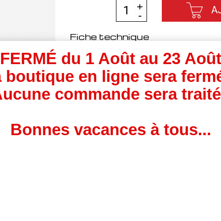
A
Fiche technique
FERM
É
du 1 Août au 23 Aoû
Puissance d'origine
110 Ch
Puissance modifiée
195 Ch (ga
 boutique en ligne sera ferm
Couple d'origine
250 Nm
ucune commande sera trait
Couple modifié
430 Nm (g
Bonnes vacances à tous...