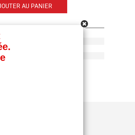
JOUTER AU PANIER
t
in : + 85 Ch)
ée.
ée
ain : + 180 Nm)