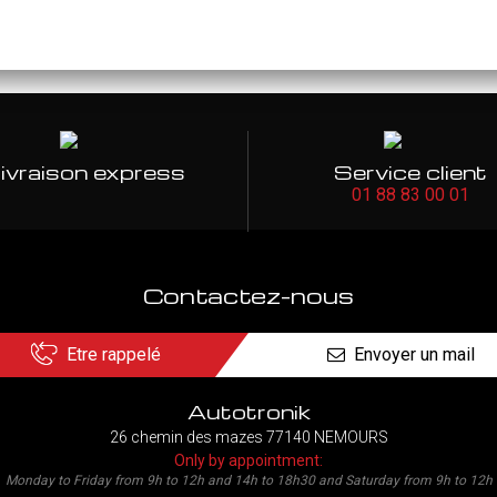
ivraison express
Service client
01 88 83 00 01
Contactez-nous
Etre rappelé
Envoyer un mail
Autotronik
26 chemin des mazes 77140 NEMOURS
Only by appointment:
Monday to Friday from 9h to 12h and 14h to 18h30 and Saturday from 9h to 12h