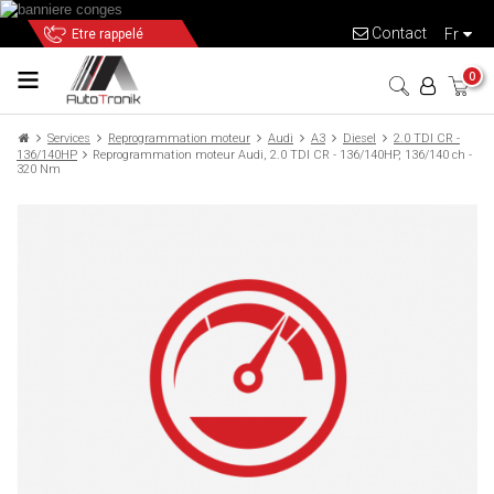
Contact
fr
Etre rappelé
0
Services
Reprogrammation moteur
Audi
A3
Diesel
2.0 TDI CR -
136/140HP
Reprogrammation moteur Audi, 2.0 TDI CR - 136/140HP, 136/140 ch -
320 Nm