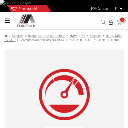
Contact
fr
Etre rappelé
0
Services
Reprogrammation moteur
BMW
X7
Essence
xDrive M50i
- 530HP
Reprogrammation moteur BMW, xDrive M50i - 530HP, 530 ch - 750 Nm