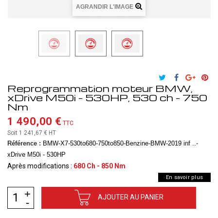
AGRANDIR L'IMAGE
Reprogrammation moteur BMW,
xDrive M50i - 530HP, 530 ch - 750
Nm
1 490,00 €
TTC
Soit 1 241,67 €
HT
Référence :
BMW-X7-530to680-750to850-Benzine-BMW-2019 inf ..-
xDrive M50i - 530HP
Après modifications :
680 Ch - 850 Nm
En savoir plus
AJOUTER AU PANIER